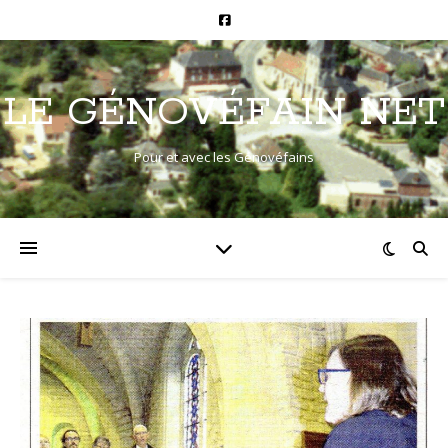
LE GÉNOVÉFAIN NET
Pour et avec les Génovéfains