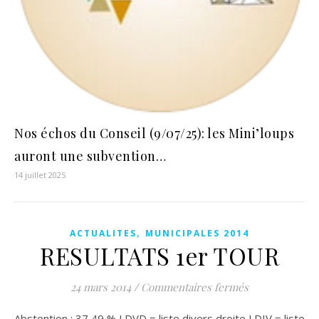
Nos échos du Conseil (9/07/25): les Mini’loups
auront une subvention…
14 juillet 2025
,
ACTUALITES
MUNICIPALES 2014
RESULTATS 1er TOUR
sur RESULTAT
24 mars 2014
/
Commentaires fermés
Abstention : 37,49 % LDVD = liste divers droite LDIV = liste