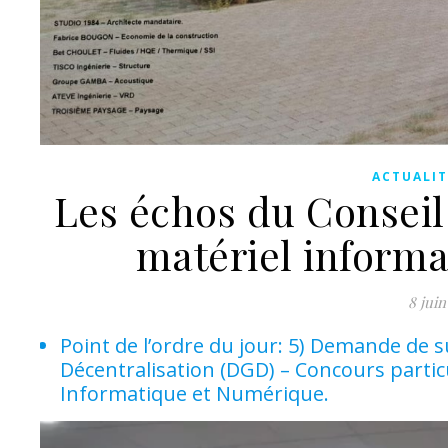
ACTUALIT
Les échos du Conseil 
matériel inform
8 juin
Point de l’ordre du jour: 5) Demande de s
Décentralisation (DGD) – Concours part
Informatique et Numérique.