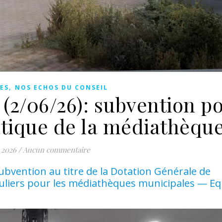
,
ES
NOS ECHOS DU CONSEIL
(2/06/26): subvention po
atique de la médiathèqu
 2026
/
Aucun commentaire
ubvention au titre de la Dotation Générale de
iculiers pour les médiathèques municipales — 