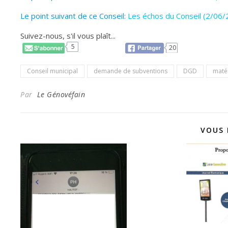
Le point suivant de ce Conseil:
Les échos du Conseil (2/06/
Suivez-nous, s'il vous plaît...
5
20
Conseil municipal
demande de subventions
DGD
matér
Par
Le Génovéfain
VOUS 