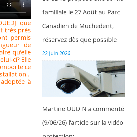
familiale le 27 Août au Parc
AOUEDJ que
Canadien de Muchedent,
t très près
 ont permis
réservez dès que possible
ongueur de
ire qu’elle
22 juin 2026
ui-ci? Elle
comporte ce
stallation…
t adoptée à
Martine OUDIN a commenté
(9/06/26) l’article sur la vidéo
protection: