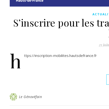
ACTUALI
S’inscrire pour les tr
25 jui
h
ttps://inscription-mobilites.hautsdefrance.fr
Le Génovéfain