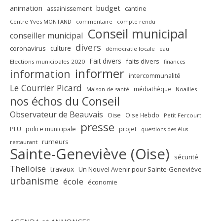
animation
budget
assainissement
cantine
Centre Yves MONTAND
commentaire
compte rendu
Conseil municipal
conseiller municipal
divers
culture
coronavirus
démocratie locale
eau
Fait divers
faits divers
Elections municipales 2020
finances
informer
information
intercommunalité
Le Courrier Picard
médiathèque
Maison de santé
Noailles
nos échos du Conseil
Observateur de Beauvais
Oise
Oise Hebdo
Petit Fercourt
presse
PLU
police municipale
projet
questions des élus
rumeurs
restaurant
Sainte-Geneviève (Oise)
sécurité
Thelloise
travaux
Un Nouvel Avenir pour Sainte-Geneviève
urbanisme
école
économie