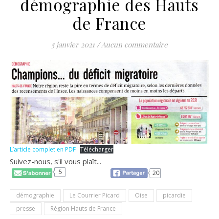
démographie des Hauts
de France
5 janvier 2021
/
Aucun commentaire
L’article complet en PDF
Télécharger
Suivez-nous, s'il vous plaît...
5
20
démographie
Le Courrier Picard
Oise
picardie
presse
Région Hauts de France