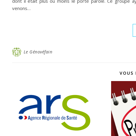
dont il était plus ou moins le porte parole. Ce groupe 
venons…
Le Génovéfain
VOUS 