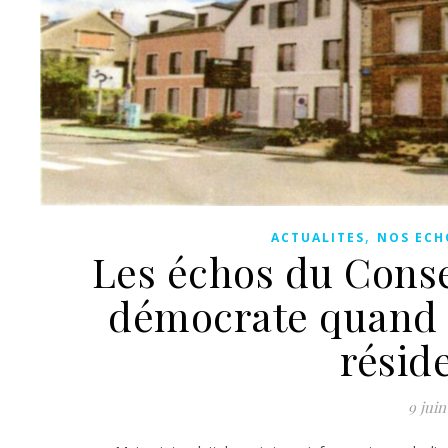
,
ACTUALITES
NOS ECH
Les échos du Conse
démocrate quand ç
résid
9 juin