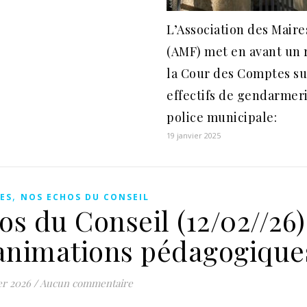
L’Association des Maire
(AMF) met en avant un 
la Cour des Comptes su
effectifs de gendarmeri
police municipale:
19 janvier 2025
,
ES
NOS ECHOS DU CONSEIL
s du Conseil (12/02//26)
animations pédagogique
er 2026
/
Aucun commentaire