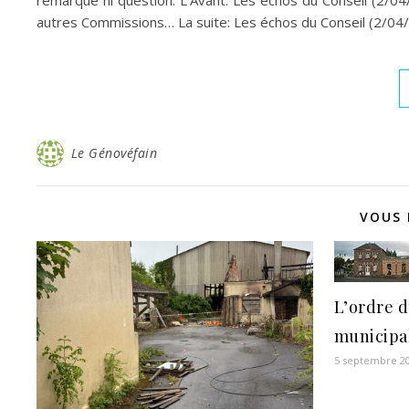
remarque ni question. L’Avant: Les échos du Conseil (2/04
autres Commissions… La suite: Les échos du Conseil (2/04/
Le Génovéfain
VOUS 
L’ordre d
municipa
5 septembre 2