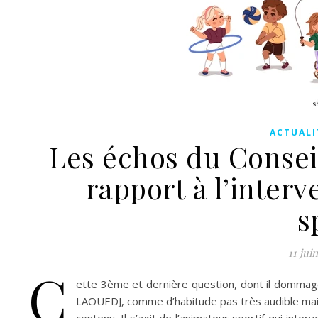
ACTUALI
Les échos du Conseil
rapport à l’interv
s
11 jui
C
ette 3ème et dernière question, dont il dommag
LAOUEDJ, comme d’habitude pas très audible mais