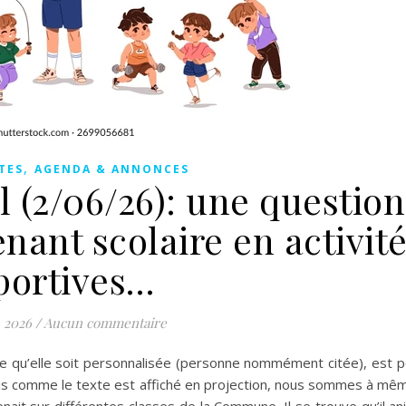
,
TES
AGENDA & ANNONCES
 (2/06/26): une question
enant scolaire en activit
portives…
n 2026
/
Aucun commentaire
e qu’elle soit personnalisée (personne nommément citée), est p
 comme le texte est affiché en projection, nous sommes à même 