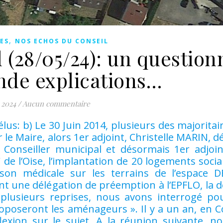
,
ES
NOS ECHOS DU CONSEIL
 (28/05/24): un question
de explications…
 2024
/
Aucun commentaire
élus: b) Le 30 Juin 2014, plusieurs des majoritai
e Maire, alors 1er adjoint, Christelle MARIN, dé
Conseiller municipal et désormais 1er adjoin
 de l’Oise, l’implantation de 20 logements soci
on médicale sur les terrains de l’espace D
une délégation de préemption à l’EPFLO, la d
à plusieurs reprises, nous avons interrogé po
poseront les aménageurs ». Il y a un an, en 
lexion sur le sujet. A la réunion suivante, n