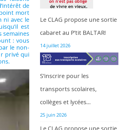
’intérêt de
 point mort
Le CLAG propose une sortie
 ni avec le
squ’il est
cabaret au P’tit BALTAR!
rs semaines
ount : vous
14 juillet 2026
par le non-
r privé qui
ons.
S’inscrire pour les
transports scolaires,
collèges et lycées…
25 juin 2026
Le CLAG propose une sortie