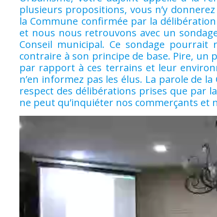
plusieurs propositions, vous n’y donnerez 
la Commune confirmée par la délibération
et nous nous retrouvons avec un sondage i
Conseil municipal. Ce sondage pourrait 
contraire à son principe de base. Pire, u
par rapport à ces terrains et leur envir
n’en informez pas les élus. La parole de l
respect des délibérations prises que par 
ne peut qu’inquiéter nos commerçants et no