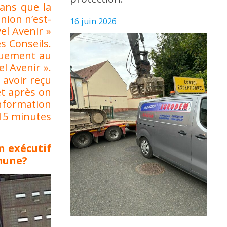
sans que la
union n’est-
16 juin 2026
el Avenir »
s Conseils.
iquement au
l Avenir ».
 avoir reçu
et après on
information
 15 minutes
n exécutif
mmune?