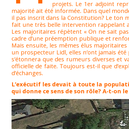
projets. Le 1er adjoint re
majorité ait été informée. Dans quel monde v
il pas inscrit dans la Constitution? Le ton
fait une très belle intervention rappelant 
Les majoritaires répètent « On ne sait pas 
cadre d’une préemption publique et renfor
Mais ensuite, les mêmes élus majoritaires
un prospecteur Lidl, elles n’ont jamais ét
s’étonnera que des rumeurs diverses et va
officielle de faite. Toujours est-il que d’
d’échanges.
L’exécutif les devait à toute la populat
qui donne ce sens de son rôle? A-t-on l