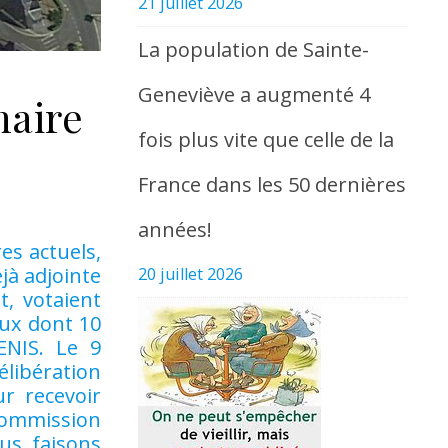
21 juillet 2026
La population de Sainte-
Geneviève a augmenté 4
naire
fois plus vite que celle de la
France dans les 50 dernières
années!
res actuels,
jà adjointe
20 juillet 2026
t, votaient
aux dont 10
ENIS. Le 9
élibération
ur recevoir
Commission
ous faisons