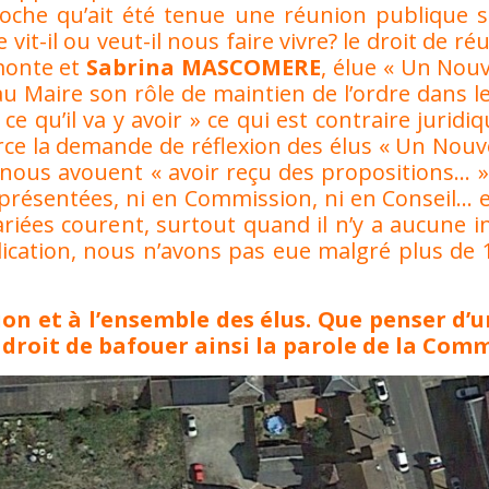
proche qu’ait été tenue une réunion publique 
it-il ou veut-il nous faire vivre? le droit de ré
 monte et
Sabrina MASCOMERE
, élue « Un Nouv
au Maire son rôle de maintien de l’ordre dans le
ce qu’il va y avoir » ce qui est contraire jurid
ce la demande de réflexion des élus « Un Nouve
 nous avouent « avoir reçu des propositions… »
é présentées, ni en Commission, ni en Conseil… 
riées courent, surtout quand il n’y a aucune 
explication, nous n’avons pas eue malgré plus de
ion et à l’ensemble des élus. Que penser d’u
e droit de bafouer ainsi la parole de la Co