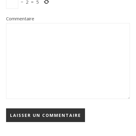
−
2
=
5
Commentaire