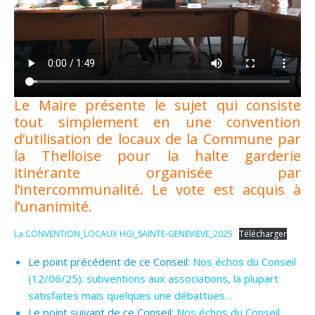
Le Maire présente le sujet qui consiste
tout simplement en une convention
d’utilisation de locaux de la Commune par
la Thelloise pour la halte garderie
itinérante organisée par
l’intercommunalité. Le vote est acquis à
l’unanimité.
La CONVENTION_LOCAUX HGI_SAINTE-GENEVIEVE_2025
Télécharger
Le point précédent de ce Conseil:
Nos échos du Conseil
(12/06/25): subventions aux associations, la plupart
satisfaites mais quelques une débattues…
Le point suivant de ce Conseil:
Nos échos du Conseil