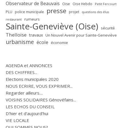
Observateur de Beauvais
Oise
Oise Hebdo
Petit Fercourt
presse
PLU
police municipale
projet
questions des élus
rumeurs
restaurant
Sainte-Geneviève (Oise)
sécurité
Thelloise
travaux
Un Nouvel Avenir pour Sainte-Geneviève
urbanisme
école
économie
AGENDA et ANNONCES
DES CHIFFRES...
Elections municipales 2020
NOUS ECRIRE, VOUS EXPRIMER...
Regarder ailleurs....
VOISINS SOLIDAIRES Génovéfains...
LES ECHOS DU CONSEIL
D'hier et d'aujourd'hui
VIE LOCALE
QUI SOMMES NOUS?