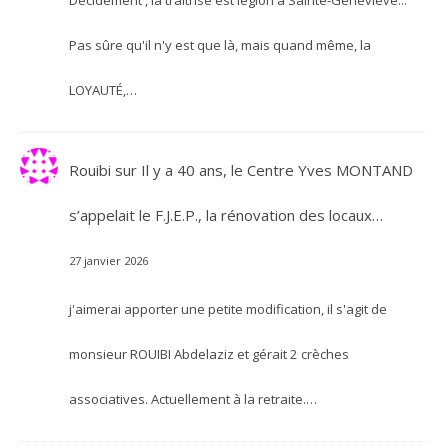
Décidément , la traîtrise est légion à Sainte-Geneviève...
Pas sûre qu'il n'y est que là, mais quand même, la
LOYAUTÉ,…
Rouibi
sur
Il y a 40 ans, le Centre Yves MONTAND
s’appelait le F.J.E.P., la rénovation des locaux…
27 janvier 2026
j'aimerai apporter une petite modification, il s'agit de
monsieur ROUIBI Abdelaziz et gérait 2 crèches
associatives. Actuellement à la retraite.…