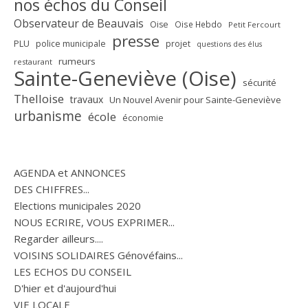
nos échos du Conseil
Observateur de Beauvais
Oise
Oise Hebdo
Petit Fercourt
presse
PLU
police municipale
projet
questions des élus
rumeurs
restaurant
Sainte-Geneviève (Oise)
sécurité
Thelloise
travaux
Un Nouvel Avenir pour Sainte-Geneviève
urbanisme
école
économie
AGENDA et ANNONCES
DES CHIFFRES...
Elections municipales 2020
NOUS ECRIRE, VOUS EXPRIMER...
Regarder ailleurs....
VOISINS SOLIDAIRES Génovéfains...
LES ECHOS DU CONSEIL
D'hier et d'aujourd'hui
VIE LOCALE