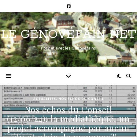
LE GÉNOVÉFAIN NET
Pour et avec les Génovéfains
ACTUALITES
,
NOS ECHOS DU CONSEIL
Nos échos du Conseil
(12/06/24): la médiathèque, un
projet accompagné par aucun
élu et plein de manques?!…