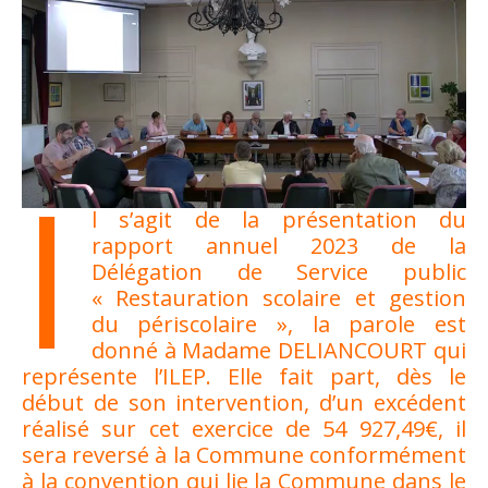
I
l s’agit de la présentation du
rapport annuel 2023 de la
Délégation de Service public
« Restauration scolaire et gestion
du périscolaire », la parole est
donné à Madame DELIANCOURT qui
représente l’ILEP. Elle fait part, dès le
début de son intervention, d’un excédent
réalisé sur cet exercice de 54 927,49€, il
sera reversé à la Commune conformément
à la convention qui lie la Commune dans le