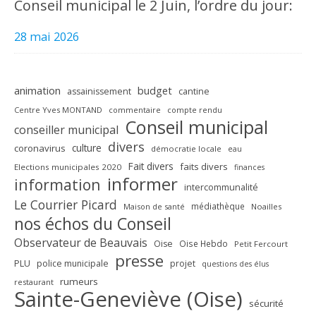
Conseil municipal le 2 Juin, l’ordre du jour:
28 mai 2026
animation
budget
assainissement
cantine
Centre Yves MONTAND
commentaire
compte rendu
Conseil municipal
conseiller municipal
divers
culture
coronavirus
démocratie locale
eau
Fait divers
faits divers
Elections municipales 2020
finances
informer
information
intercommunalité
Le Courrier Picard
médiathèque
Maison de santé
Noailles
nos échos du Conseil
Observateur de Beauvais
Oise
Oise Hebdo
Petit Fercourt
presse
PLU
police municipale
projet
questions des élus
rumeurs
restaurant
Sainte-Geneviève (Oise)
sécurité