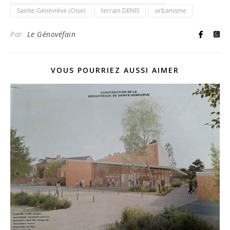
Sainte-Geneviève (Oise)
terrain DENIS
urbanisme
Par
Le Génovéfain
VOUS POURRIEZ AUSSI AIMER