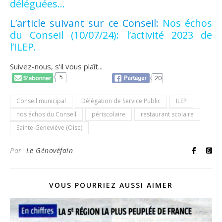
déléguées…
L’article suivant sur ce Conseil:
Nos échos
du Conseil (10/07/24): l’activité 2023 de
l’ILEP.
Suivez-nous, s'il vous plaît...
5
20
Conseil municipal
Délégation de Service Public
ILEP
nos échos du Conseil
périscolaire
restaurant scolaire
Sainte-Geneviève (Oise)
Par
Le Génovéfain
VOUS POURRIEZ AUSSI AIMER