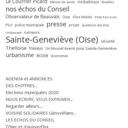
Le Courrier Picard
médiathèque
Maison de santé
Noailles
nos échos du Conseil
Observateur de Beauvais
Oise
Oise Hebdo
Petit Fercourt
presse
PLU
police municipale
projet
questions des élus
rumeurs
restaurant
Sainte-Geneviève (Oise)
sécurité
Thelloise
travaux
Un Nouvel Avenir pour Sainte-Geneviève
urbanisme
école
économie
AGENDA et ANNONCES
DES CHIFFRES...
Elections municipales 2020
NOUS ECRIRE, VOUS EXPRIMER...
Regarder ailleurs....
VOISINS SOLIDAIRES Génovéfains...
LES ECHOS DU CONSEIL
D'hier et d'aujourd'hui