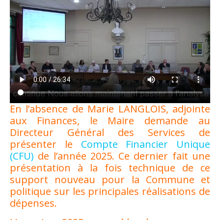
En l’absence de Marie LANGLOIS, adjointe
aux Finances, le Maire demande au
Directeur Général des Services de
présenter le
Compte Financier Unique
(CFU)
de l’année 2025. Ce dernier fait une
présentation à la fois technique de ce
support nouveau pour la Commune et
politique sur les principales réalisations de
dépenses.