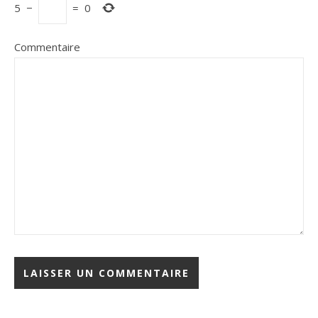
5
−
=
0
Commentaire