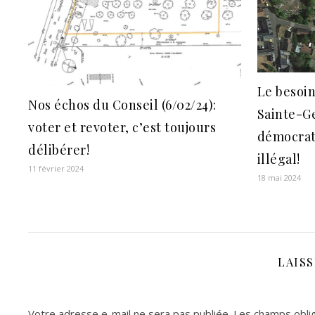
Le besoin
Nos échos du Conseil (6/02/24):
Sainte-Ge
voter et revoter, c’est toujours
démocrat
délibérer!
illégal!
11 février 2024
18 mai 2024
LAIS
Votre adresse e-mail ne sera pas publiée.
Les champs oblig