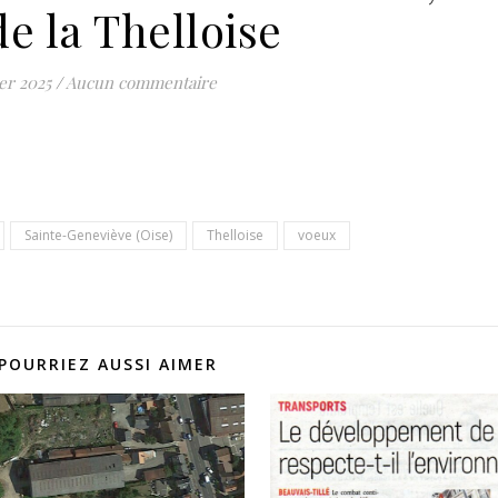
de la Thelloise
er 2025
/
Aucun commentaire
Sainte-Geneviève (Oise)
Thelloise
voeux
POURRIEZ AUSSI AIMER