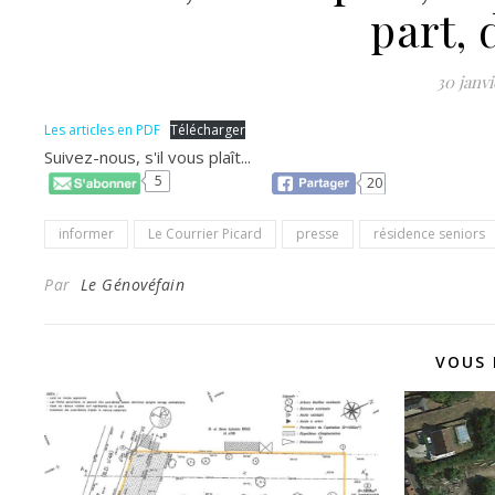
part, 
30 janvi
Les articles en PDF
Télécharger
Suivez-nous, s'il vous plaît...
5
20
informer
Le Courrier Picard
presse
résidence seniors
Par
Le Génovéfain
VOUS 