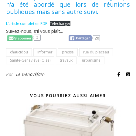
n’a été abordé que lors de réunions
publiques mais sans autre suivi.
L’article complet en PDF
Télécharger
Suivez-nous, s'il vous plaît...
5
20
chaucidou
informer
presse
rue du placeau
Sainte-Geneviève (Oise)
travaux
urbanisme
Par
Le Génovéfain
VOUS POURRIEZ AUSSI AIMER