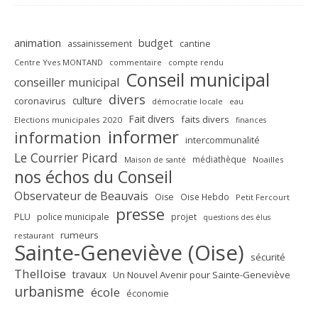
animation
budget
assainissement
cantine
Centre Yves MONTAND
commentaire
compte rendu
Conseil municipal
conseiller municipal
divers
culture
coronavirus
démocratie locale
eau
Fait divers
faits divers
Elections municipales 2020
finances
informer
information
intercommunalité
Le Courrier Picard
médiathèque
Maison de santé
Noailles
nos échos du Conseil
Observateur de Beauvais
Oise
Oise Hebdo
Petit Fercourt
presse
PLU
police municipale
projet
questions des élus
rumeurs
restaurant
Sainte-Geneviève (Oise)
sécurité
Thelloise
travaux
Un Nouvel Avenir pour Sainte-Geneviève
urbanisme
école
économie