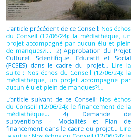
L’article précédent de ce Conseil:
Nos échos
du Conseil (12/06/24): la médiathèque, un
projet accompagné par aucun élu et plein
de manques?!…
2) Approbation du Projet
Culturel, Scientifique, Educatif et Social
(PCSES) dans le cadre du projet…
Lire la
suite : Nos échos du Conseil (12/06/24): la
médiathèque, un projet accompagné par
aucun élu et plein de manques?!…
L’article suivant de ce Conseil:
Nos échos
du Conseil (12/06/24): le financement de la
médiathèque…
4) Demande de
subventions – Modalités et Plan de
financement dans le cadre du projet…
Lire
la suite : Nos échos du Conseil (12/06/24): le