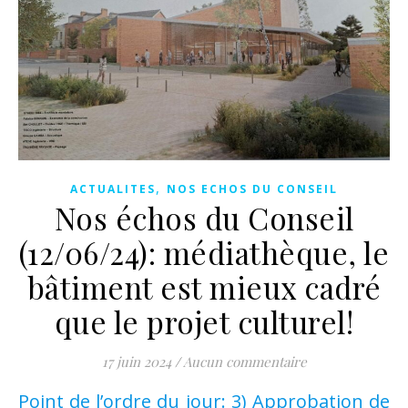
,
ACTUALITES
NOS ECHOS DU CONSEIL
Nos échos du Conseil
(12/06/24): médiathèque, le
bâtiment est mieux cadré
que le projet culturel!
17 juin 2024
/
Aucun commentaire
Point de l’ordre du jour: 3) Approbation de