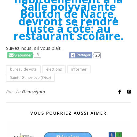
Salle polyvalente
Bouton de Nacre,
devront se rendre
juste à côté: au
restaurant scolaire.
Suivez-nous, s'il vous plaît...
5
20
bureau de vote
élections
informer
Sainte-Geneviève (Oise)
Par
Le Génovéfain
VOUS POURRIEZ AUSSI AIMER