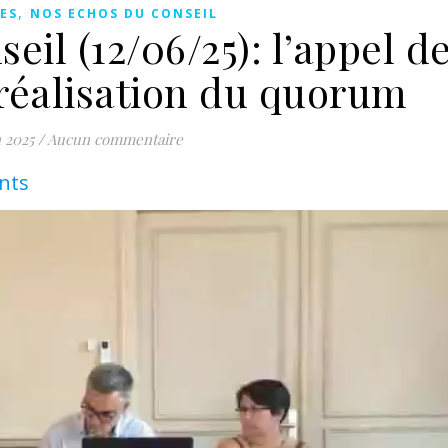
,
ES
NOS ECHOS DU CONSEIL
il (12/06/25): l’appel d
 réalisation du quorum
n 2025
/
Aucun commentaire
ents