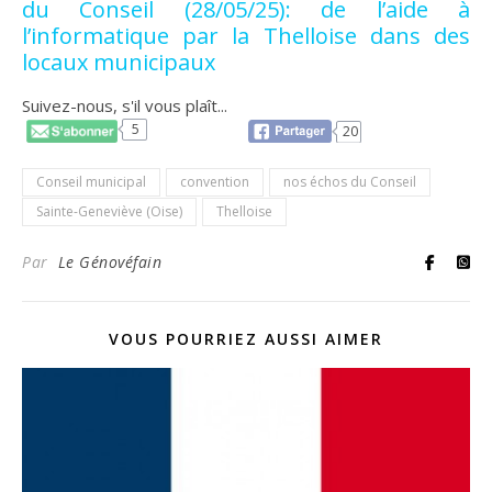
du Conseil (28/05/25): de l’aide à
l’informatique par la Thelloise dans des
locaux municipaux
Suivez-nous, s'il vous plaît...
5
20
Conseil municipal
convention
nos échos du Conseil
Sainte-Geneviève (Oise)
Thelloise
Par
Le Génovéfain
VOUS POURRIEZ AUSSI AIMER