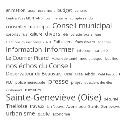
animation
budget
assainissement
cantine
Centre Yves MONTAND
commentaire
compte rendu
Conseil municipal
conseiller municipal
divers
culture
coronavirus
démocratie locale
eau
Fait divers
faits divers
Elections municipales 2020
finances
informer
information
intercommunalité
Le Courrier Picard
médiathèque
Maison de santé
Noailles
nos échos du Conseil
Observateur de Beauvais
Oise
Oise Hebdo
Petit Fercourt
presse
PLU
police municipale
projet
questions des élus
rumeurs
restaurant
Sainte-Geneviève (Oise)
sécurité
Thelloise
travaux
Un Nouvel Avenir pour Sainte-Geneviève
urbanisme
école
économie