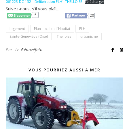
061223-DC-132 – Délibération PLH1 THELLOISE
Télécharger
Suivez-nous, s'il vous plaît...
5
20
logement
Plan Local de l'Habitat
PLH
Sainte-Geneviève (Oise)
Thelloise
urbanisme
Par
Le Génovéfain
VOUS POURRIEZ AUSSI AIMER