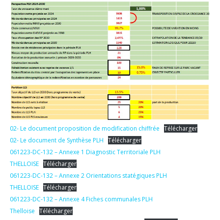
02- Le document proposition de modification chiffrée
Télécharger
02- Le document de Synthèse PLH
Télécharger
061223-DC-132 – Annexe 1 Diagnostic Territoriale PLH
THELLOISE
Télécharger
061223-DC-132 – Annexe 2 Orientations statégiques PLH
THELLOISE
Télécharger
061223-DC-132 – Annexe 4 Fiches communales PLH
Thelloise
Télécharger