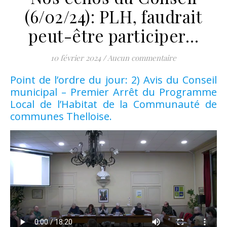
(6/02/24): PLH, faudrait
peut-être participer…
10 février 2024
/
Aucun commentaire
Point de l’ordre du jour: 2) Avis du Conseil
municipal – Premier Arrêt du Programme
Local de l’Habitat de la Communauté de
communes Thelloise.