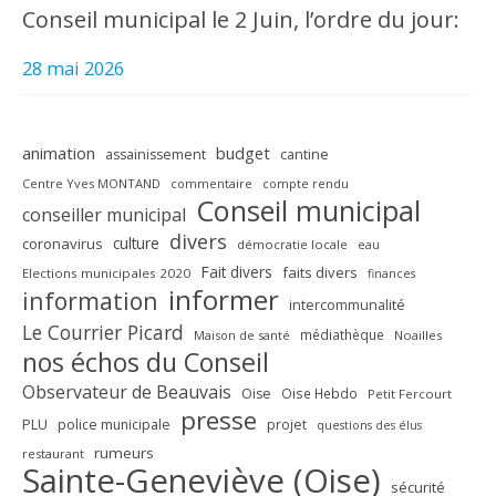
Conseil municipal le 2 Juin, l’ordre du jour:
28 mai 2026
animation
budget
assainissement
cantine
Centre Yves MONTAND
commentaire
compte rendu
Conseil municipal
conseiller municipal
divers
culture
coronavirus
démocratie locale
eau
Fait divers
faits divers
Elections municipales 2020
finances
informer
information
intercommunalité
Le Courrier Picard
médiathèque
Maison de santé
Noailles
nos échos du Conseil
Observateur de Beauvais
Oise
Oise Hebdo
Petit Fercourt
presse
PLU
police municipale
projet
questions des élus
rumeurs
restaurant
Sainte-Geneviève (Oise)
sécurité