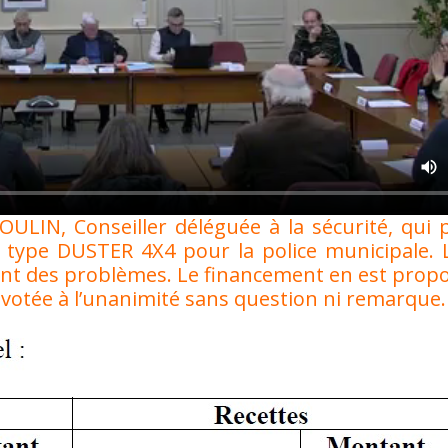
ULIN, Conseiller déléguée à la sécurité, qui 
e type DUSTER 4X4 pour la police municipale. 
ant des problèmes. Le financement en est propo
 votée à l’unanimité sans question ni remarque.