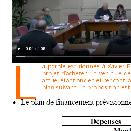
L
a parole est donnée à Xavier BO
projet d’acheter un véhicule d
actuel étant ancien et rencontr
plan suivant. La proposition est