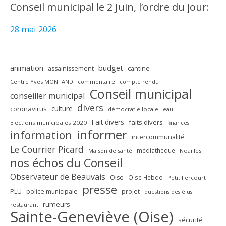
Conseil municipal le 2 Juin, l’ordre du jour:
28 mai 2026
animation
budget
assainissement
cantine
Centre Yves MONTAND
commentaire
compte rendu
Conseil municipal
conseiller municipal
divers
culture
coronavirus
démocratie locale
eau
Fait divers
faits divers
Elections municipales 2020
finances
informer
information
intercommunalité
Le Courrier Picard
médiathèque
Maison de santé
Noailles
nos échos du Conseil
Observateur de Beauvais
Oise
Oise Hebdo
Petit Fercourt
presse
PLU
police municipale
projet
questions des élus
rumeurs
restaurant
Sainte-Geneviève (Oise)
sécurité