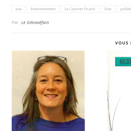
eau
Environnement
Le Courrier Picard
Oise
pollut
Par
Le Génovéfain
VOUS 