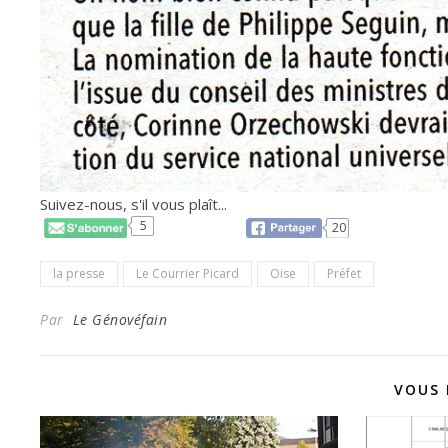
Suivez-nous, s'il vous plaît...
5
20
la presse
Le Courrier Picard
Oise
Préfet
Par
Le Génovéfain
VOUS 