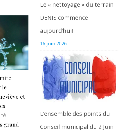
Le « nettoyage » du terrain
DENIS commence
aujourd’hui!
16 juin 2026
imite
r le
neviève et
es
L’ensemble des points du
ité
as grand
Conseil municipal du 2 Juin