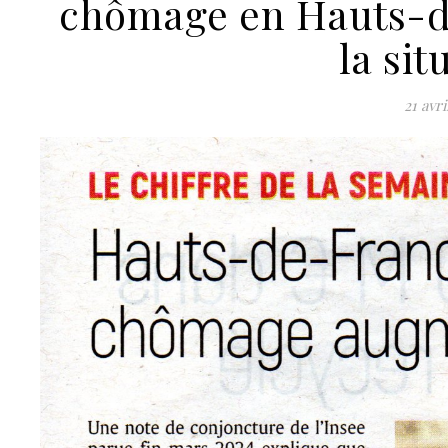
chômage en Hauts-d
la sit
21 avri