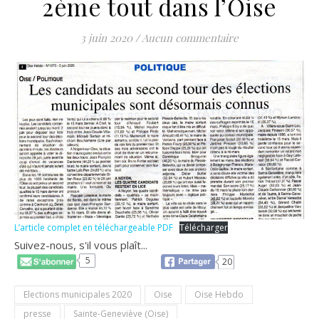
2ème tout dans l’Oise
3 juin 2020
/
Aucun commentaire
L’article complet en téléchargeable PDF
Télécharger
Suivez-nous, s'il vous plaît...
5
20
Elections municipales 2020
Oise
Oise Hebdo
presse
Sainte-Geneviève (Oise)