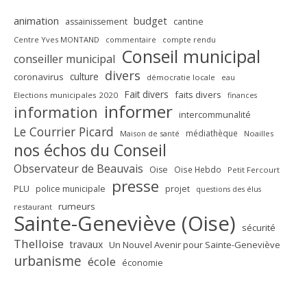
animation
budget
assainissement
cantine
Centre Yves MONTAND
commentaire
compte rendu
Conseil municipal
conseiller municipal
divers
culture
coronavirus
démocratie locale
eau
Fait divers
faits divers
Elections municipales 2020
finances
informer
information
intercommunalité
Le Courrier Picard
médiathèque
Maison de santé
Noailles
nos échos du Conseil
Observateur de Beauvais
Oise
Oise Hebdo
Petit Fercourt
presse
PLU
police municipale
projet
questions des élus
rumeurs
restaurant
Sainte-Geneviève (Oise)
sécurité
Thelloise
travaux
Un Nouvel Avenir pour Sainte-Geneviève
urbanisme
école
économie