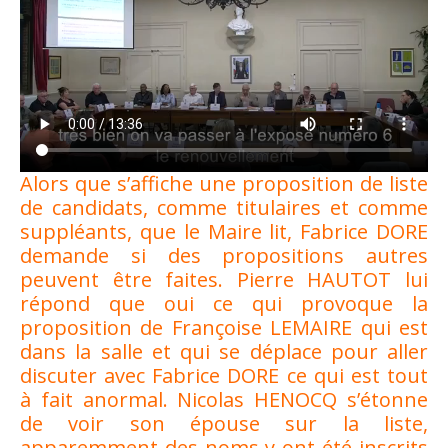
Alors que s’affiche une proposition de liste
de candidats, comme titulaires et comme
suppléants, que le Maire lit, Fabrice DORE
demande si des propositions autres
peuvent être faites. Pierre HAUTOT lui
répond que oui ce qui provoque la
proposition de Françoise LEMAIRE qui est
dans la salle et qui se déplace pour aller
discuter avec Fabrice DORE ce qui est tout
à fait anormal. Nicolas HENOCQ s’étonne
de voir son épouse sur la liste,
apparemment des noms y ont été inscrits