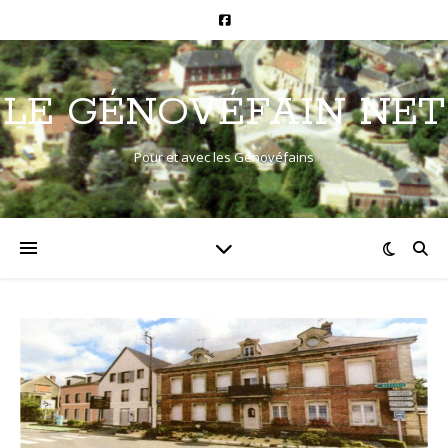
LE GÉNOVÉFAIN NET
Pour et avec les Génovéfains