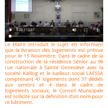
Le Maire introduit le sujet en informant
que la livraison des logements est prévue
pour le 15 Novembre. Dans le cadre de la
construction de la résidence Sénior au 96
rue nationale à Sainte Geneviève avec la
société Kalilog et le bailleur social LAESSA
comprenant 41 logements dont 37 dédiés
aux seniors et 4 dans le cadre de
logements sociaux, le Conseil Municipale
est sollicité sur la définition d’un nom pour
ce bâtiment.