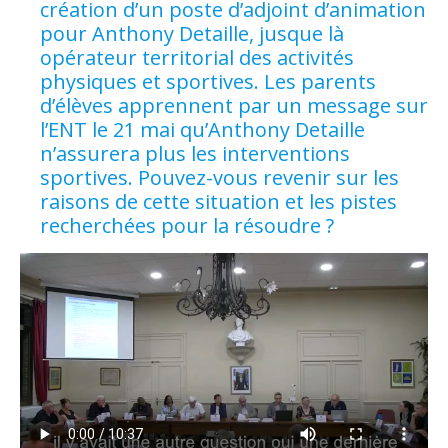
création d’un poste d’adjoint d’animation
pour Anthony Detaille, jusque là
opérateur territorial des activités
physiques et sportives. Les parents
d’élèves apprennent par un message sur
l’ENT le 21 mai qu’Anthony Detaille
n’assurera plus les interventions
sportives. Pouvez-vous revenir sur les
raisons de cette situation et les pistes
recherchées pour la résoudre ?