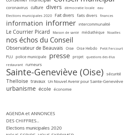
divers
culture
coronavirus
démocratie locale
eau
Fait divers
faits divers
Elections municipales 2020
finances
informer
information
intercommunalité
Le Courrier Picard
médiathèque
Maison de santé
Noailles
nos échos du Conseil
Observateur de Beauvais
Oise
Oise Hebdo
Petit Fercourt
presse
PLU
police municipale
projet
questions des élus
rumeurs
restaurant
Sainte-Geneviève (Oise)
sécurité
Thelloise
travaux
Un Nouvel Avenir pour Sainte-Geneviève
urbanisme
école
économie
AGENDA et ANNONCES
DES CHIFFRES...
Elections municipales 2020