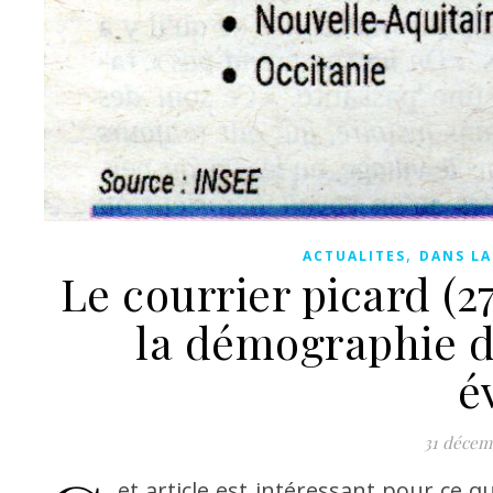
,
ACTUALITES
DANS LA
Le courrier picard (27
la démographie d
é
31 décem
et article est intéressant pour ce 