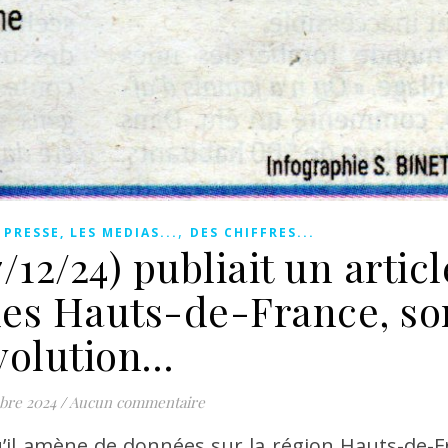
,
 PRESSE, LES MEDIAS...
DES CHIFFRES...
/12/24) publiait un articl
es Hauts-de-France, so
volution…
bre 2024
/
Aucun commentaire
qu’il amène de données sur la région Hauts-de-F