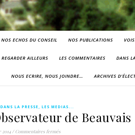
NOS ECHOS DU CONSEIL
NOS PUBLICATIONS
VOIS
REGARDER AILLEURS
LES COMMENTAIRES
DANS LA
?
NOUS ECRIRE, NOUS JOINDRE…
ARCHIVES D’ÉLEC
,
DANS LA PRESSE, LES MEDIAS...
Observateur de Beauvais 
sur Vendredi, c’est l’Observateur de 
r 2014
/
Commentaires fermés