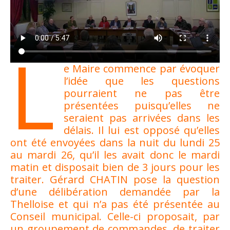
L
e Maire commence par évoquer
l’idée que les questions
pourraient ne pas être
présentées puisqu’elles ne
seraient pas arrivées dans les
délais. Il lui est opposé qu’elles
ont été envoyées dans la nuit du lundi 25
au mardi 26, qu’il les avait donc le mardi
matin et disposait bien de 3 jours pour les
traiter. Gérard CHATIN pose la question
d’une délibération demandée par la
Thelloise et qui n’a pas été présentée au
Conseil municipal. Celle-ci proposait, par
un groupement de commandes, de traiter