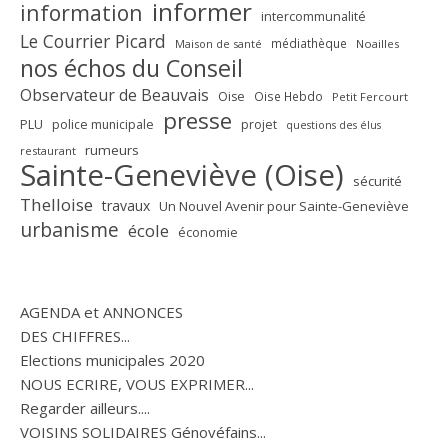
informer
information
intercommunalité
Le Courrier Picard
médiathèque
Maison de santé
Noailles
nos échos du Conseil
Observateur de Beauvais
Oise
Oise Hebdo
Petit Fercourt
presse
PLU
police municipale
projet
questions des élus
rumeurs
restaurant
Sainte-Geneviève (Oise)
sécurité
Thelloise
travaux
Un Nouvel Avenir pour Sainte-Geneviève
urbanisme
école
économie
AGENDA et ANNONCES
DES CHIFFRES...
Elections municipales 2020
NOUS ECRIRE, VOUS EXPRIMER...
Regarder ailleurs....
VOISINS SOLIDAIRES Génovéfains...