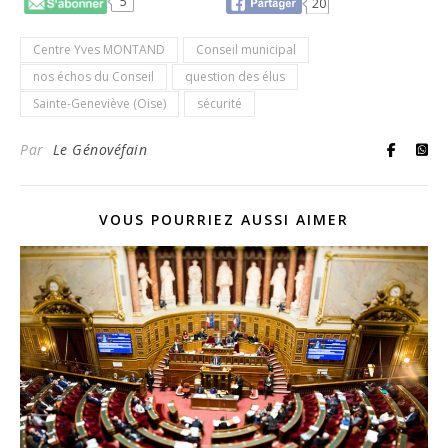
5
20
Centre Yves MONTAND
Conseil municipal
nos échos du Conseil
question des élus
Sainte-Geneviève (Oise)
sécurité
Par
Le Génovéfain
VOUS POURRIEZ AUSSI AIMER