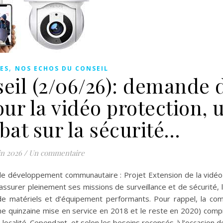
,
ES
NOS ECHOS DU CONSEIL
eil (2/06/26): demande 
ur la vidéo protection, 
bat sur la sécurité…
in 2026
/
Un commentaire
 de développement communautaire : Projet Extension de la vidéo
 assurer pleinement ses missions de surveillance et de sécurité, l
 de matériels et d’équipement performants. Pour rappel, la c
e quinzaine mise en service en 2018 et le reste en 2020) compr
ocalité. Cependant, et selon les besoins recensés à l’occasion de