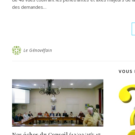
des demandes…
Le Génovéfain
VOUS 
Nos échos du Conseil (13/03/25): 17