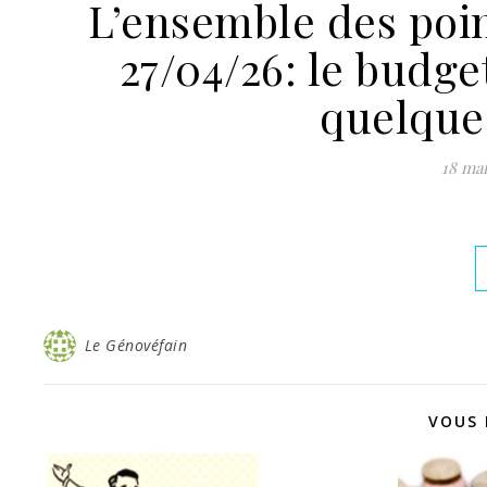
L’ensemble des poi
27/04/26: le budget
quelque
18 mai
Le Génovéfain
VOUS 