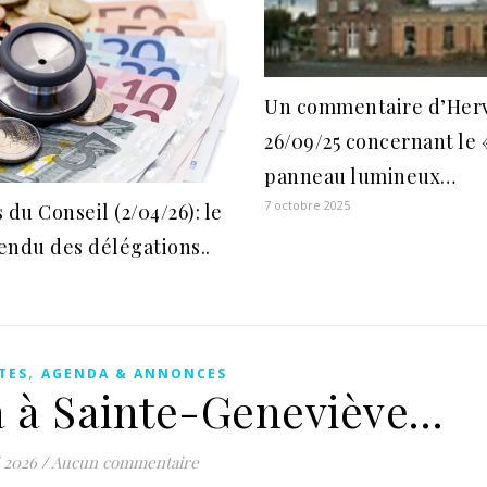
Un commentaire d’Her
26/09/25 concernant le 
panneau lumineux…
7 octobre 2025
 du Conseil (2/04/26): le
endu des délégations..
,
TES
AGENDA & ANNONCES
a à Sainte-Geneviève…
 2026
/
Aucun commentaire