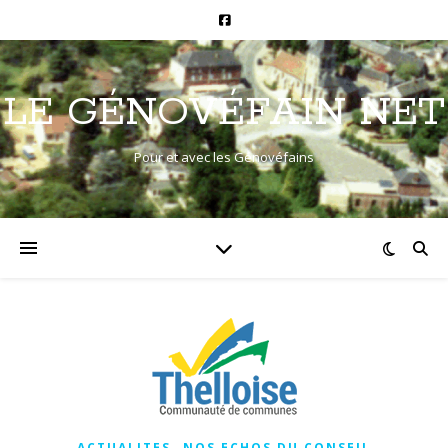
LE GÉNOVÉFAIN NET
Pour et avec les Génovéfains
,
ACTUALITES
NOS ECHOS DU CONSEIL