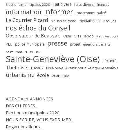
Fait divers
faits divers
Elections municipales 2020
finances
informer
information
intercommunalité
Le Courrier Picard
médiathèque
Maison de santé
Noailles
nos échos du Conseil
Observateur de Beauvais
Oise
Oise Hebdo
Petit Fercourt
presse
PLU
police municipale
projet
questions des élus
rumeurs
restaurant
Sainte-Geneviève (Oise)
sécurité
Thelloise
travaux
Un Nouvel Avenir pour Sainte-Geneviève
urbanisme
école
économie
AGENDA et ANNONCES
DES CHIFFRES...
Elections municipales 2020
NOUS ECRIRE, VOUS EXPRIMER...
Regarder ailleurs....