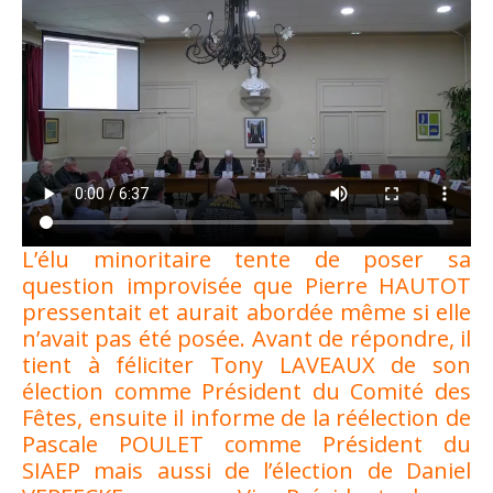
L’élu minoritaire tente de poser sa
question improvisée que Pierre HAUTOT
pressentait et aurait abordée même si elle
n’avait pas été posée. Avant de répondre, il
tient à féliciter Tony LAVEAUX de son
élection comme Président du Comité des
Fêtes, ensuite il informe de la réélection de
Pascale POULET comme Président du
SIAEP mais aussi de l’élection de Daniel