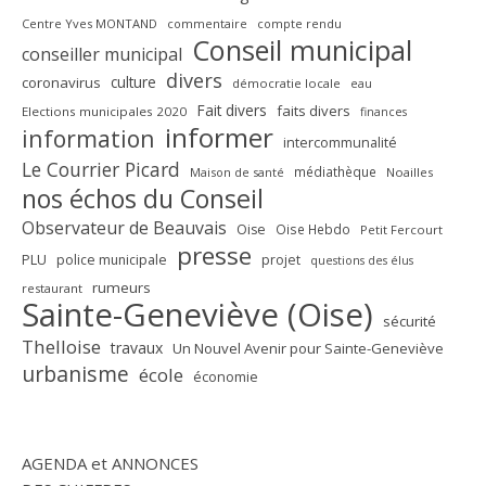
Centre Yves MONTAND
commentaire
compte rendu
Conseil municipal
conseiller municipal
divers
culture
coronavirus
démocratie locale
eau
Fait divers
faits divers
Elections municipales 2020
finances
informer
information
intercommunalité
Le Courrier Picard
médiathèque
Maison de santé
Noailles
nos échos du Conseil
Observateur de Beauvais
Oise
Oise Hebdo
Petit Fercourt
presse
PLU
police municipale
projet
questions des élus
rumeurs
restaurant
Sainte-Geneviève (Oise)
sécurité
Thelloise
travaux
Un Nouvel Avenir pour Sainte-Geneviève
urbanisme
école
économie
AGENDA et ANNONCES