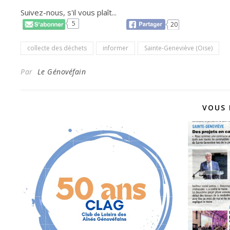
Suivez-nous, s'il vous plaît...
5
20
collecte des déchets
informer
Sainte-Geneviève (Oise)
Par
Le Génovéfain
VOUS 