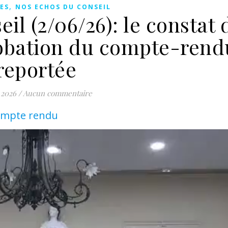
,
ES
NOS ECHOS DU CONSEIL
il (2/06/26): le constat 
obation du compte-rend
reportée
 2026
/
Aucun commentaire
compte rendu