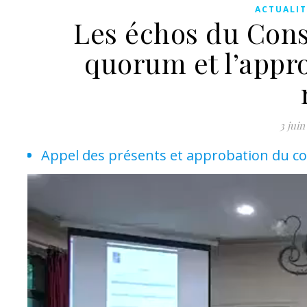
ACTUALIT
Les échos du Conse
quorum et l’appr
3 juin
Appel des présents et approbation du 