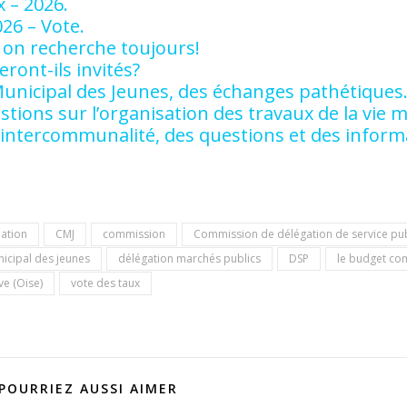
 – 2026.
26 – Vote.
, on recherche toujours!
eront-ils invités?
 Municipal des Jeunes, des échanges pathétiques
stions sur l’organisation des travaux de la vie 
et intercommunalité, des questions et des infor
iation
CMJ
commission
Commission de délégation de service pub
icipal des jeunes
délégation marchés publics
DSP
le budget c
ve (Oise)
vote des taux
POURRIEZ AUSSI AIMER