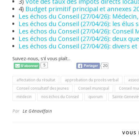
3)
Vote des taux des impôts directs locaux
4)
Budget primitif principal et annexes 20
Les échos du Conseil (27/04/26): Médecin
Les échos du Conseil (27/04/26): les élus s
Les échos du Conseil (27/04/26): Conseil
Les échos du Conseil (27/04/26): deux que
Les échos du Conseil (27/04/26): divers 
Suivez-nous, s'il vous plaît...
5
20
affectation du résultat
approbation du procès verbal
assoc
Conseil consultatif des jeunes
Conseil municipal
Conseil mun
médecin
nos échos du Conseil
quorum
Sainte-Geneviè
Par
Le Génovéfain
VOUS 