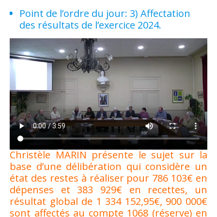
Point de l’ordre du jour: 3) Affectation
des résultats de l’exercice 2024.
Christèle MARIN présente le sujet sur la
base d’une délibération qui considère un
état des restes à réaliser pour 786 103€ en
dépenses et 383 929€ en recettes, un
résultat global de 1 334 152,95€, 900 000€
sont affectés au compte 1068 (réserve) en