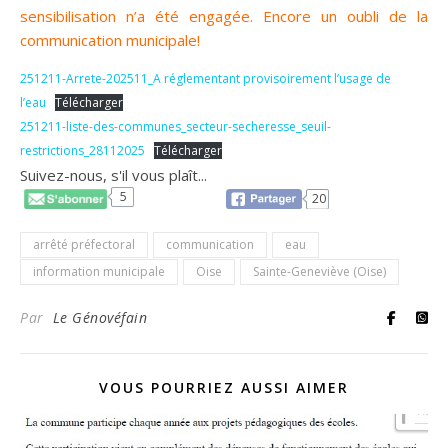
sensibilisation n’a été engagée. Encore un oubli de la
communication municipale!
251211-Arrete-202511_A réglementant provisoirement l’usage de
l’eau
Télécharger
251211-liste-des-communes_secteur-secheresse_seuil-
restrictions_28112025
Télécharger
Suivez-nous, s'il vous plaît...
5
20
arrêté préfectoral
communication
eau
information municipale
Oise
Sainte-Geneviève (Oise)
Par
Le Génovéfain
VOUS POURRIEZ AUSSI AIMER