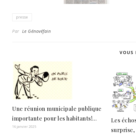
presse
Par
Le Génovéfain
VOUS 
Une réunion municipale publique
importante pour les habitants!…
Les échos
16 janvier 2025
surprise,