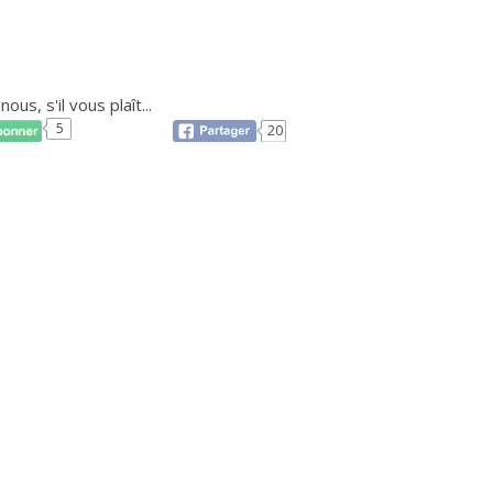
ous, s'il vous plaît...
5
20