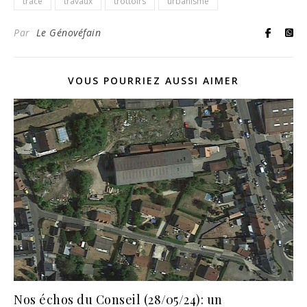
tracé
travaux
trottoirs
urbanisme
Par
Le Génovéfain
VOUS POURRIEZ AUSSI AIMER
Nos échos du Conseil (28/05/24): un