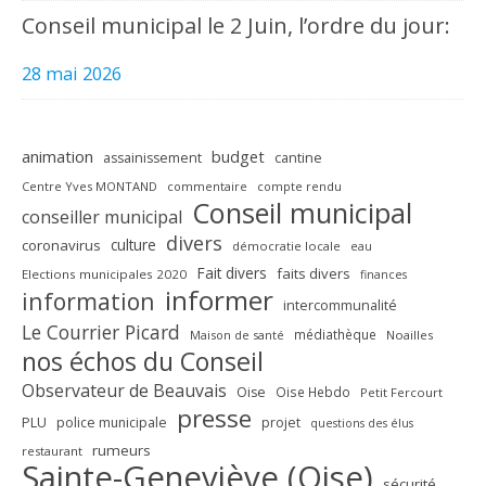
Conseil municipal le 2 Juin, l’ordre du jour:
28 mai 2026
animation
budget
assainissement
cantine
Centre Yves MONTAND
commentaire
compte rendu
Conseil municipal
conseiller municipal
divers
culture
coronavirus
démocratie locale
eau
Fait divers
faits divers
Elections municipales 2020
finances
informer
information
intercommunalité
Le Courrier Picard
médiathèque
Maison de santé
Noailles
nos échos du Conseil
Observateur de Beauvais
Oise
Oise Hebdo
Petit Fercourt
presse
PLU
police municipale
projet
questions des élus
rumeurs
restaurant
Sainte-Geneviève (Oise)
sécurité