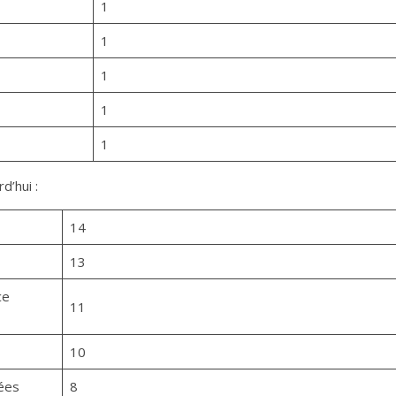
1
1
1
1
1
d’hui :
14
13
ce
11
10
ées
8