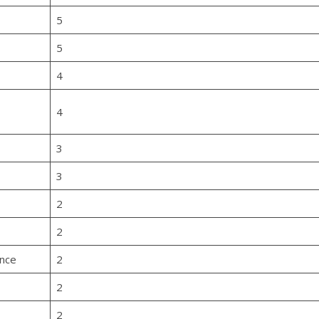
5
5
4
4
3
3
2
2
ance
2
2
2