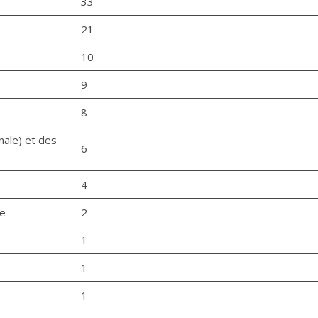
33
21
10
9
8
nale) et des
6
4
de
2
1
1
1