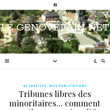
LE GÉNOVÉFAIN NET
Pour et avec les Génovéfains
,
ACTUALITES
NOS PUBLICATIONS
Tribunes libres des
minoritaires… comment