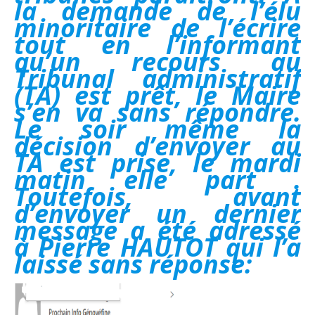
la demande de l’élu
minoritaire de l’écrire
tout en l’informant
qu’un recours au
Tribunal administratif
(TA) est prêt, le Maire
s’en va sans répondre.
Le soir même la
décision d’envoyer au
TA est prise, le mardi
matin elle part .
Toutefois, avant
d’envoyer un dernier
message a été adressé
à Pierre HAUTOT qui l’a
laissé sans réponse: