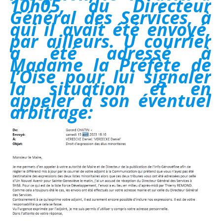
10h05, du Directeur
Général des Services, à
qui il avait été envoyé,
par ailleurs. U courrier
a été adressé à
Madame la Préfète de
l’Oise pour lui signaler
la situation et en
appeler à son éventuel
arbitrage: