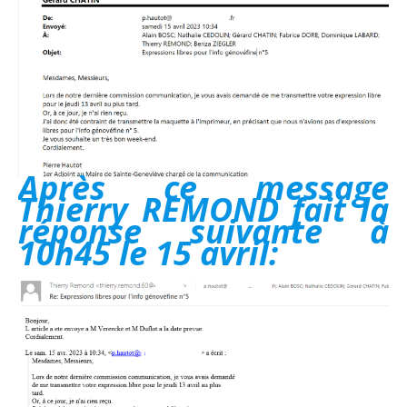
Après ce message
Thierry REMOND fait la
réponse suivante à
10h45 le 15 avril: