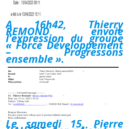
A 16h42, Thierry
REMOND envoie
l’expression du groupe
« Force Développement
– Progressons
ensemble ».
Le samedi 15, Pierre