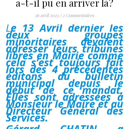
a-t-il pu en arriver là?
26 avril 2023
/
2 Commentaires
Le 13 Avril dernier les
deux groupes
minoritaires devaient
adresser leurs tribunes
libres en Mairie comme
cela s’est toujours fait
lors des 4 précédentes
éditons du bulletin
municipal depuis le
début de ce mandat.
Elles sont adressées à
Monsieur le Maire et au
Directeur Général des
Services.
Gérard CHATIN a