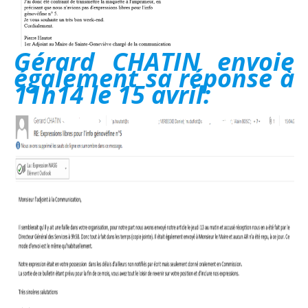
Gérard CHATIN envoie
également sa réponse à
11h14 le 15 avril: