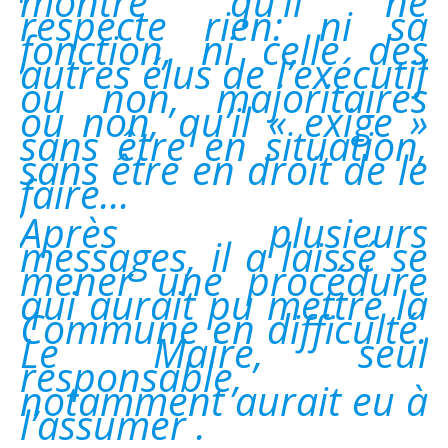
montré qu’il ne
respecte rien: ni sa
fonction, ni celle des
autres élus de l’exécutif
ou non, majoritaires
ou non, qu’il « exige »
sans être en situation,
sans être en droit de le
faire…
Après plusieurs
messages, il a laissé se
mener une procédure
qui aurait pu mettre la
Commune en difficulté.
Le Maire, seul
responsable,
notamment aurait eu à
l’assumer .