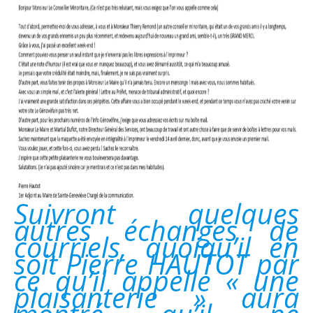
Suivront quelques
autres échanges de
courriels, quoiqu’il en
soit Pierre HAUTOT par
ce qu’il appelle « une
plaisanterie » aura