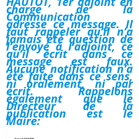
HAUTOT, 1er adjoint en
charge de la
Communication
adresse ce message. Il
faut rappeler qu’il n’a
jamais été question de
l’envoyé à l’adjoint, ce
qu’il écrit dans ce
message est faux.
Aucune notification n’a
été faite dans ce sens,
ni oralement, ni par
écrit. Rappelons
également que le
Directeur de la
publication est le
Maire: