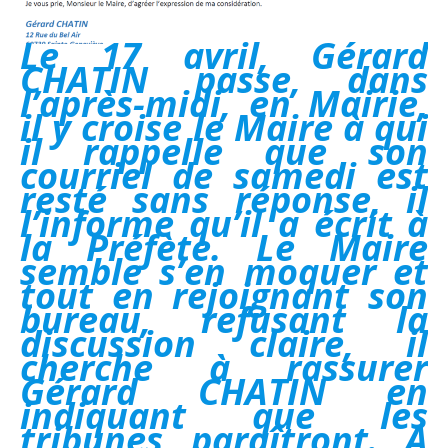
Le 17 avril, Gérard
CHATIN passe, dans
l’après-midi, en Mairie,
il y croise le Maire à qui
il rappelle que son
courriel de samedi est
resté sans réponse, il
l’informe qu’il a écrit à
la Préfète. Le Maire
semble s’en moquer et
tout en rejoignant son
bureau, refusant la
discussion claire, il
cherche à rassurer
Gérard CHATIN en
indiquant que les
tribunes paraîtront. A