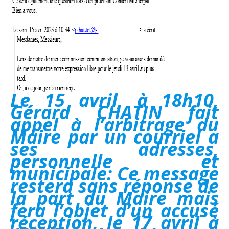
Le 15 avril, à 18h10,
Gérard CHATIN fait
appel à l’arbitrage du
Maire par un courriel a
ses adresses,
personnelle et
municipale: Ce message
restera sans réponse de
la part du Maire mais
fera l’objet d’un accusé
réception, le 17 avril à