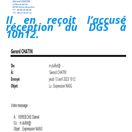
Il en reçoit l’accusé
réception du DGS à
10h12.