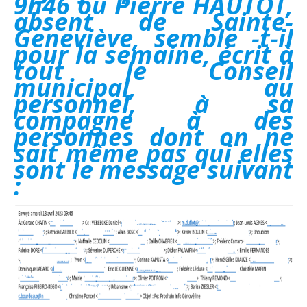
9h46 ou Pierre HAUTOT,
absent de Sainte-
Geneviève, semble -t-il
pour la semaine, écrit à
tout le Conseil
municipal, au
personnel, à sa
compagne à des
personnes dont on ne
sait même pas qui elles
sont le message suivant
: