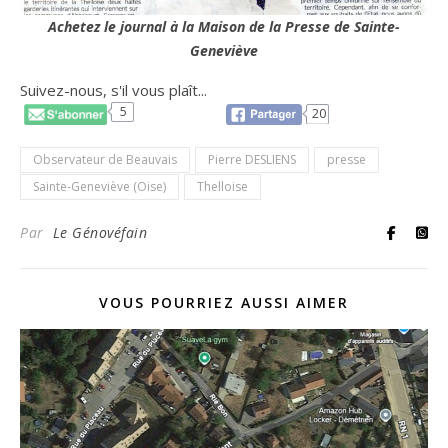
Achetez le journal à la Maison de la Presse de Sainte-
Geneviève
Suivez-nous, s'il vous plaît...
5
20
Observateur de Beauvais
Pierre DESLIENS
presse
Sainte-Geneviève (Oise)
Thelloise
Par
Le Génovéfain
VOUS POURRIEZ AUSSI AIMER