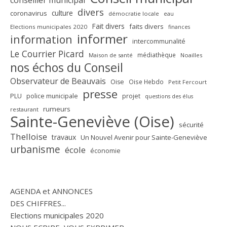
divers
culture
coronavirus
démocratie locale
eau
Fait divers
faits divers
Elections municipales 2020
finances
informer
information
intercommunalité
Le Courrier Picard
médiathèque
Maison de santé
Noailles
nos échos du Conseil
Observateur de Beauvais
Oise
Oise Hebdo
Petit Fercourt
presse
PLU
police municipale
projet
questions des élus
rumeurs
restaurant
Sainte-Geneviève (Oise)
sécurité
Thelloise
travaux
Un Nouvel Avenir pour Sainte-Geneviève
urbanisme
école
économie
AGENDA et ANNONCES
DES CHIFFRES...
Elections municipales 2020